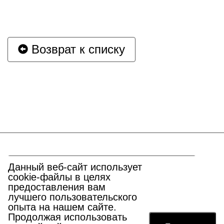
Возврат к списку
Перейти к началу страницы
Данный веб-сайт использует
cookie-файлы в целях
предоставления вам
лучшего пользовательского
опыта на нашем сайте.
Адрес:
г. Москва, ул. Петровка, д.15/1
Продолжая использовать
Email:
mosgildia@mostpp.ru