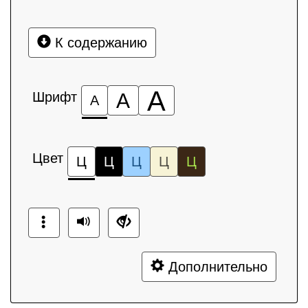
К содержанию
А
Шрифт
А
А
Цвет
Ц
Ц
Ц
Ц
Ц
Дополнительно