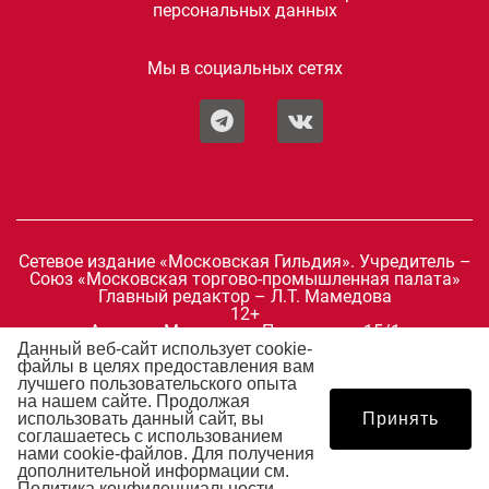
персональных данных
Мы в социальных сетях
Сетевое издание «Московская Гильдия». Учредитель –
Союз «Московская торгово-промышленная палата»
Главный редактор – Л.Т. Мамедова
12+
Адрес: г. Москва, ул. Петровка, д.15/1
Телефон: +7 499 276-12-19
Данный веб-сайт использует cookie-
E-mail:
mosgildia@mostpp.ru
файлы в целях предоставления вам
Зарегистрировано Федеральной службой по надзору в
лучшего пользовательского опыта
сфере связи, информационных технологий и массовых
на нашем сайте. Продолжая
коммуникаций 02 августа 2019 г.
использовать данный сайт, вы
Принять
Свидетельство о регистрации Эл № ФС77-76361.
соглашаетесь с использованием
нами cookie-файлов. Для получения
дополнительной информации см.
Политика конфиденциальности
.