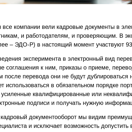
ы все компании вели кадровые документы в эле
отникам, и работодателям, и проверяющим. В э
лее – ЭДО-Р) в настоящий момент участвуют 9
едения эксперимента в электронный вид перев
е соглашения к ним, приказы о приеме, перевод
м после перевода они не будут дублироваться н
т использоваться в обязательном порядке порт
ть усиленные квалифицированные или неквалиф
ектронные подписи и получать нужную информа
й кадровый документооборот мы видим преимущ
ециалиста и исключает возможность допустить 