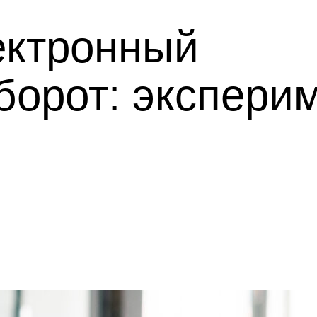
ектронный
борот: экспери