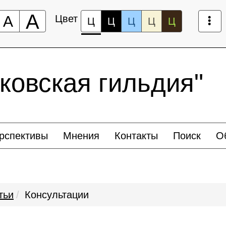
А
А
Цвет
Ц
Ц
Ц
Ц
Ц
ковская гильдия"
рспективы
Мнения
Контакты
Поиск
О
тьи
Консультации