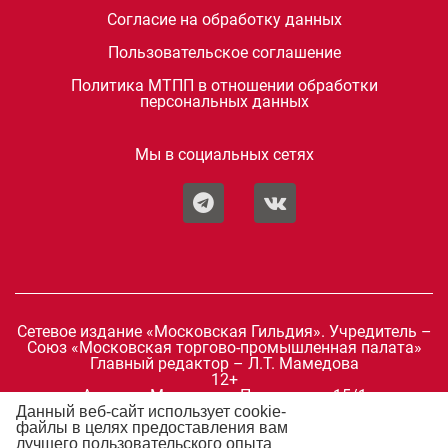
Согласие на обработку данных
Пользовательское соглашение
Политика МТПП в отношении обработки
персональных данных
Мы в социальных сетях
Сетевое издание «Московская Гильдия». Учредитель –
Союз «Московская торгово-промышленная палата»
Главный редактор – Л.Т. Мамедова
12+
Адрес: г. Москва, ул. Петровка, д.15/1
Телефон: +7 499 276-12-19
Данный веб-сайт использует cookie-
E-mail:
mosgildia@mostpp.ru
файлы в целях предоставления вам
Зарегистрировано Федеральной службой по надзору в
лучшего пользовательского опыта