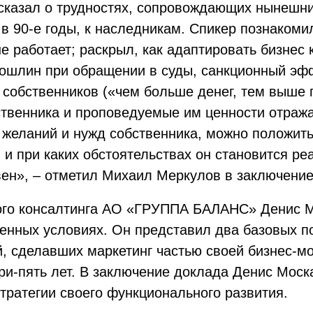
ссказал о трудностях, сопровождающих нынешни
 в 90-е годы, к наследникам. Спикер познаком
не работает; раскрыл, как адаптировать бизнес
ошлин при обращении в суды, санкционный эффе
собственников («чем больше денег, тем выше 
ственника и проповедуемые им ценности отража
желаний и нужд собственника, можно положить 
 и при каких обстоятельствах он становится ре
вен», – отметил Михаил Меркулов в заключение
вого консалтинга АО «ГРУППА БАЛАНС» Денис М
енных условиях. Он представил два базовых по
й, сделавших маркетинг частью своей бизнес-
ри-пять лет. В заключение доклада Денис Моск
тратегии своего функционального развития.