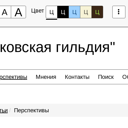
А
А
Цвет
Ц
Ц
Ц
Ц
Ц
ковская гильдия"
рспективы
Мнения
Контакты
Поиск
О
тьи
Перспективы