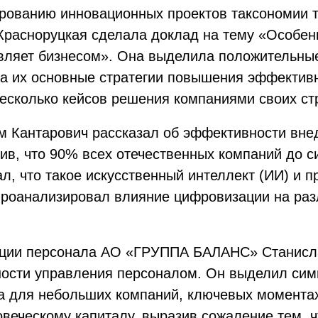
рованию инновационных проектов таксономии т
 Красноруцкая сделала доклад на тему «Особе
авляет бизнесом». Она выделила положительны
а их основные стратегии повышения эффективн
есколько кейсов решения компаниями своих стр
м Кантарович рассказал об эффективности вне
ив, что 90% всех отечественных компаний до с
л, что такое искусственный интеллект (ИИ) и п
проанализировал влияние цифровизации на ра
тации персонала АО «ГРУППА БАЛАНС» Станисл
ости управления персоналом. Он выделил сим
та для небольших компаний, ключевых моментах
овеческому капиталу, выразив сожаление тем, 