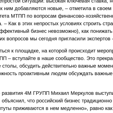
епростой ситуации: высокая ключевая ставка, н
о к ним добавляются новые, – отметила в свое
итета МТПП по вопросам финансово-хозяйственн
 – Как в этих непростых условиях строить стра
эффективный бизнес невозможно), как понижать
их вопросов мы сегодня пригласили экспертов 
ься к площадке, на которой происходит мероп
ТПП – вступайте в наше сообщество. Это прекр
е столы, обсудить действительно важные моме
ожность проактивным людям обсуждать важные
о развития 4М ГРУПП Михаил Меркулов выступи
н объяснил, что российский бизнес традиционно
итуты приживаются в нем медленно», равно как