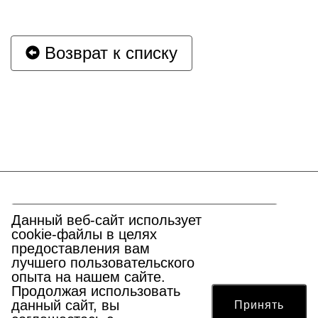
Возврат к списку
Перейти к началу страницы
Данный веб-сайт использует
cookie-файлы в целях
предоставления вам
лучшего пользовательского
опыта на нашем сайте.
Адрес:
г. Москва, ул. Петровка, д.15/1
Продолжая использовать
Email:
mosgildia@mostpp.ru
данный сайт, вы
Принять