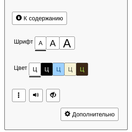
К содержанию
А
Шрифт
А
А
Цвет
Ц
Ц
Ц
Ц
Ц
Дополнительно