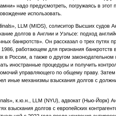
камни» надо предусмотреть, погружаясь в этот 
ровождение использовать.
nals», LLM (MIDS), солиситор Высших судов А
ание долгов в Англии и Уэльсе: подход англий
чных банкротств». Он рассказал о трех путях 
t 1986, работающем для признания банкротств в
х в России, а также о другом законодательном 
нать иностранные процедуры и получить контро
номочий управляющего по общему праву. Затем
рел иные механизмы взыскания долгов с должни
ls», к.ю.н., LLM (NYU), адвокат (Нью-Йорк) А
ях взыскания долгов с европейских контрагенто