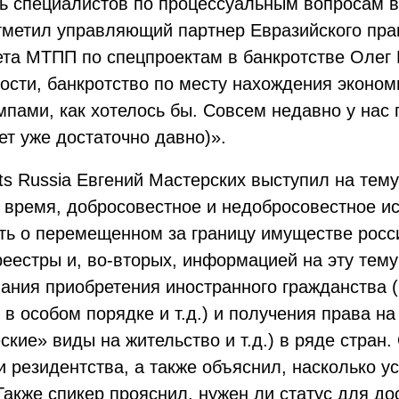
ть специалистов по процессуальным вопросам в
тметил управляющий партнер Евразийского пра
та МТПП по спецпроектам в банкротстве Олег 
ности, банкротство по месту нахождения эконо
мпами, как хотелось бы. Совсем недавно у нас
т уже достаточно давно)».
nts Russia Евгений Мастерских выступил на те
 время, добросовестное и недобросовестное ис
нать о перемещенном за границу имуществе росс
реестры и, во-вторых, информацией на эту тем
ания приобретения иностранного гражданства (
в особом порядке и т.д.) и получения права н
кие» виды на жительство и т.д.) в ряде стран
 резидентства, а также объяснил, насколько у
акже спикер прояснил, нужен ли статус для до