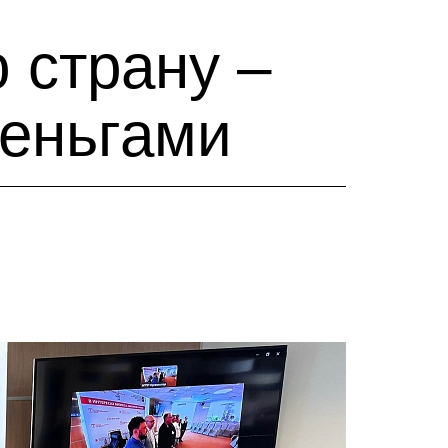
 страну –
деньгами