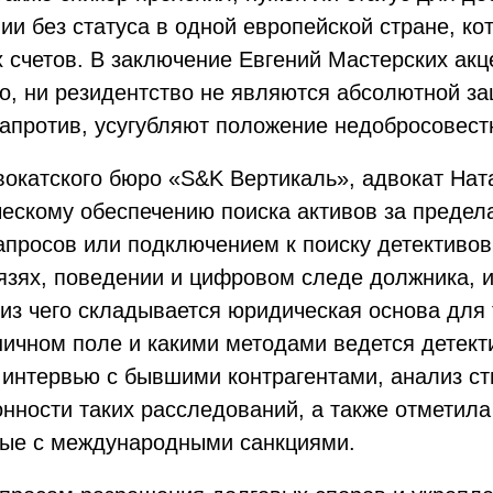
ии без статуса в одной европейской стране, ко
х счетов. В заключение Евгений Мастерских ак
во, ни резидентство не являются абсолютной за
напротив, усугубляют положение недобросовест
вокатского бюро «S&K Вертикаль», адвокат Нат
ескому обеспечению поиска активов за предела
просов или подключением к поиску детективов
вязях, поведении и цифровом следе должника, 
из чего складывается юридическая основа для т
ничном поле и какими методами ведется детект
 интервью с бывшими контрагентами, анализ ст
аконности таких расследований, а также отмети
нные с международными санкциями.