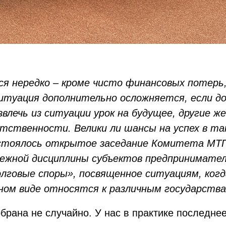
ся нередко – кроме чисто финансовых потерь
Ситуация дополнительно осложняется, если д
звлечь из ситуации урок на будущее, другие
тственности. Велики ли шансы на успех в так
стоялось открытое заседание Комитета МТП
атежной дисциплины субъектов предпринимате
лговые споры», посвященное ситуациям, ког
ином виде относятся к различным государств
рана не случайно. У нас в практике последнее