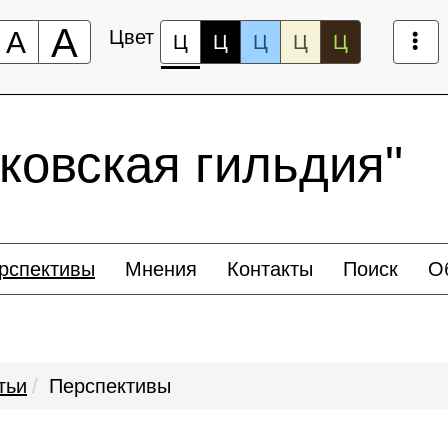
А
А
Цвет
Ц
Ц
Ц
Ц
Ц
ковская гильдия"
рспективы
Мнения
Контакты
Поиск
О
тьи
Перспективы