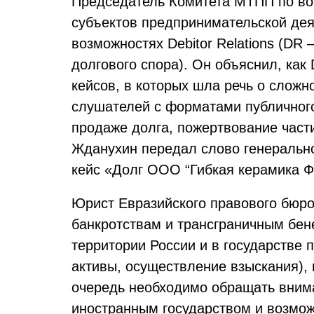
Председатель Комитета МТПП по во
субъектов предпринимательской де
возможностях Debitor Relations (DR
долгового спора). Он объяснил, как
кейсов, в которых шла речь о сложн
слушателей с форматами публичног
продаже долга, пожертвование части
Жданухин передал слово генерально
кейс «Долг ООО “Гибкая керамика Фо
Юрист Евразийского правового бюр
банкротствам и трансграничным бен
территории России и в государстве 
активы, осуществление взыскания),
очередь необходимо обращать внима
иностранным государством и возмож