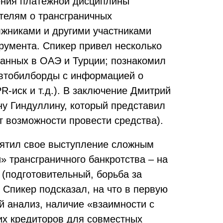
ения платежной дисциплины
телям о трансграничных
олжниками и другими участниками
трумента. Спикер привел несколько
ванных в ОАЭ и Турции; познакомил
автобилборды с информацией о
R-иск и т.д.). В заключение Дмитрий
у Гиндуллину, который представил
т возможности провести средства).
вятил свое выступление сложным
 трансграничного банкротства – на
 (подготовительный, борьба за
Спикер подсказал, на что в первую
 анализ, наличие «взаимности с
их кредиторов для совместных