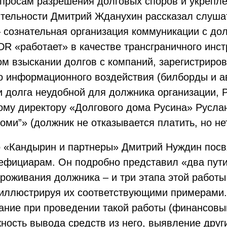
просам разрешения долговых споров и укрепл
ятельности Дмитрий Жданухин рассказал слуша
 – сознательная организация коммуникации с д
 DR «работает» в качестве трансграничного инс
ом взыскании долгов с компаний, зарегистриро
о информационного воздействия (билборды и 
 долга неудобной для должника организации, P
му директору «Долгового дома Русина» Руслан
ми”» (должник не отказывается платить, но не
о «Кандырин и партнеры» Дмитрий Нуждин пос
ефициарам. Он подробно представил «два пути»
проживания должника – и три этапа этой работы
 иллюстрируя их соответствующими примерами. 
ние при проведении такой работы (финансовый
ность вывода средств из него, выявление друг