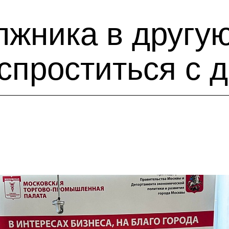
жника в другую
спроститься с 