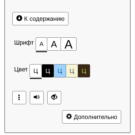
К содержанию
А
Шрифт
А
А
Цвет
Ц
Ц
Ц
Ц
Ц
Дополнительно