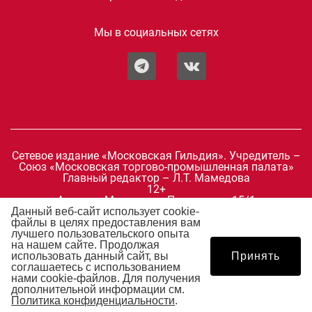
Мы в социальных сетях
Сетевое издание «Московская Гильдия». Учредитель –
Союз «Московская торгово-промышленная палата»
Главный редактор – Л.Т. Мамедова
12+
Адрес: г. Москва, ул. Петровка, д.15/1
Телефон: +7 499 276-12-19
Данный веб-сайт использует cookie-
E-mail:
mosgildia@mostpp.ru
файлы в целях предоставления вам
Зарегистрировано Федеральной службой по надзору в
лучшего пользовательского опыта
сфере связи, информационных технологий и массовых
на нашем сайте. Продолжая
коммуникаций 02 августа 2019 г.
использовать данный сайт, вы
Принять
Свидетельство о регистрации Эл № ФС77-76361.
соглашаетесь с использованием
нами cookie-файлов. Для получения
дополнительной информации см.
Политика конфиденциальности
.