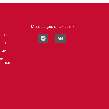
Мы в социальных сетях
ости
нных
ние
ии
данных