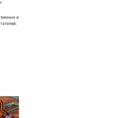
ь
твенных и
тателей,