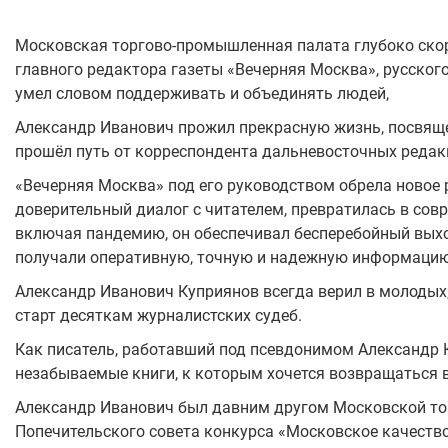
Московская торгово-промышленная палата глубоко скор
главного редактора газеты «Вечерняя Москва», русского
умел словом поддерживать и объединять людей,
Александр Иванович прожил прекрасную жизнь, посвяще
прошёл путь от корреспондента дальневосточных редак
«Вечерняя Москва» под его руководством обрела новое 
доверительный диалог с читателем, превратилась в сов
включая пандемию, он обеспечивал бесперебойный выхо
получали оперативную, точную и надежную информацию
Александр Иванович Куприянов всегда верил в молодых
старт десяткам журналистских судеб.
Как писатель, работавший под псевдонимом Александр К
незабываемые книги, к которым хочется возвращаться в
Александр Иванович был давним другом Московской то
Попечительского совета конкурса «Московское качество