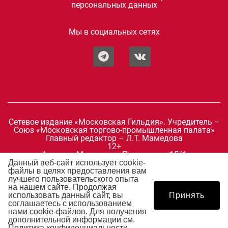
персональных данных
Мы в социальных сетях
Сетевое издание «Московская Гильдия». Учредитель –
Союз «Московская торгово-промышленная палата»
Главный редактор – Л.Т. Мамедова
12+
Адрес: г. Москва, ул. Петровка, д.15/1
Телефон: +7 499 276-12-19
Данный веб-сайт использует cookie-
E-mail:
mosgildia@mostpp.ru
файлы в целях предоставления вам
Зарегистрировано Федеральной службой по надзору в
лучшего пользовательского опыта
сфере связи, информационных технологий и массовых
на нашем сайте. Продолжая
коммуникаций 02 августа 2019 г.
использовать данный сайт, вы
Принять
Свидетельство о регистрации Эл № ФС77-76361.
соглашаетесь с использованием
нами cookie-файлов. Для получения
дополнительной информации см.
Политика конфиденциальности
.